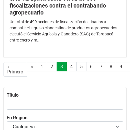
fiscalizaciones contra el contrabando
agropecuario
Un total de 499 acciones de fiscalización destinadas a
combatir el ingreso clandestino de productos agropecuarios
ejecutó el Servicio Agrícola y Ganadero (SAG) de Tarapacá
entre enero y m...
Paginación
Página anterior
«
‹‹
1
2
3
4
5
6
7
8
9
Primera página
Primero
Título
En Región