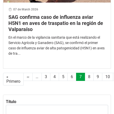
07 de March 2026
SAG confirma caso de influenza aviar
H5N1 en aves de traspatio en la región de
Valparaíso
En el marco de la vigilancia sanitaria que está realizando el
Servicio Agrícola y Ganadero (SAG), se confirmó el primer
caso de influenza aviar de alta patogenicidad (H5N1) en aves
de tra...
Paginación
Página anterior
«
‹‹
…
3
4
5
6
7
8
9
10
Primera página
Primero
Título