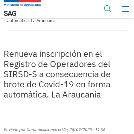
Pasar al contenido principal
Renueva inscripción en el Registro de Operadores del
Navegación principal
SAG
SIRSD-S a consecuencia de brote de Covid-19 en forma
automática. La Araucanía
Renueva inscripción en el
Registro de Operadores del
SIRSD-S a consecuencia de
brote de Covid-19 en forma
automática. La Araucanía
Enviado por
Comunicaciones
el
Vie, 25/09/2020 - 11:06