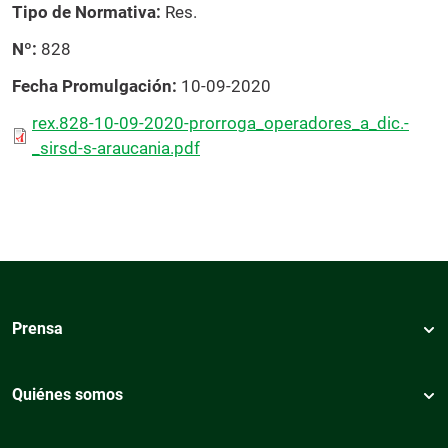
Tipo de Normativa
Res.
Nº
828
Fecha Promulgación
10-09-2020
rex.828-10-09-2020-prorroga_operadores_a_dic.-
_sirsd-s-araucania.pdf
Prensa
Quiénes somos