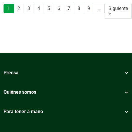
Paginación
1
2
3
4
5
6
7
8
9
…
Siguiente
Siguiente
>
Prensa
Quiénes somos
Para tener a mano