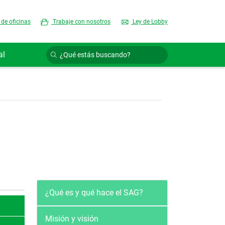
 de oficinas
Trabaje con nosotros
Ley de Lobby
al
Quienes somos
¿Qué es y qué hace el SAG?
Misión y visión