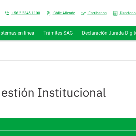
Top Menu
+56 2 2345 1100
Chile Atiende
Escríbanos
Directorio
istemas en línea
Trámites SAG
Declaración Jurada Digit
stión Institucional