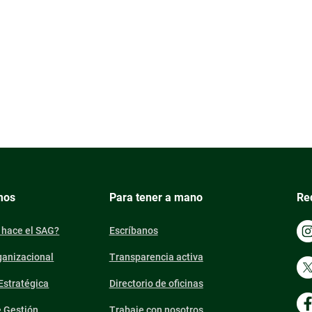
mos
Para tener a mano
Re
 hace el SAG?
Escríbanos
ganizacional
Transparencia activa
 Estratégica
Directorio de oficinas
e Gestión
Trabaje con nosotros