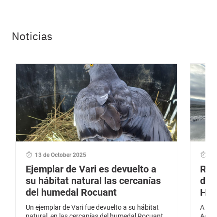
Noticias
13 de October 2025
02
Ejemplar de Vari es devuelto a
Ren
su hábitat natural las cercanías
de 
del humedal Rocuant
Hua
Un ejemplar de Vari fue devuelto a su hábitat
A tra
natural, en las cercanías del humedal Rocuant,
Agric