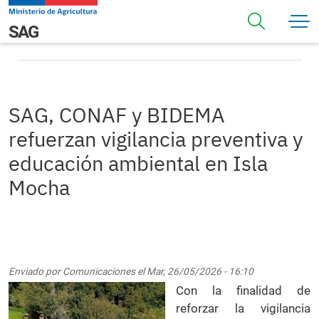
Pasar al contenido principal
SAG, CONAF y BIDEMA refuerzan vigilancia preventiva y
Navegación principal
SAG
educación ambiental en Isla Mocha
SAG, CONAF y BIDEMA
refuerzan vigilancia preventiva y
educación ambiental en Isla
Mocha
Enviado por
Comunicaciones
el
Mar, 26/05/2026 - 16:10
Con la finalidad de
reforzar la vigilancia