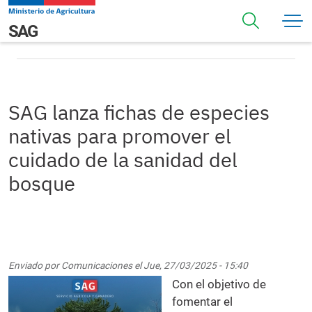
Pasar al contenido principal
SAG lanza fichas de especies nativas para promover el
Navegación principal
SAG
cuidado de la sanidad del bosque
SAG lanza fichas de especies
nativas para promover el
cuidado de la sanidad del
bosque
Enviado por
Comunicaciones
el
Jue, 27/03/2025 - 15:40
Con el objetivo de
fomentar el