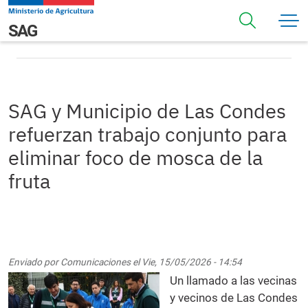
Pasar al contenido principal
SAG y Municipio de Las Condes refuerzan trabajo
Navegación principal
SAG
conjunto para eliminar foco de mosca de la fruta
SAG y Municipio de Las Condes
refuerzan trabajo conjunto para
eliminar foco de mosca de la
fruta
Enviado por
Comunicaciones
el
Vie, 15/05/2026 - 14:54
Un llamado a las vecinas
y vecinos de Las Condes