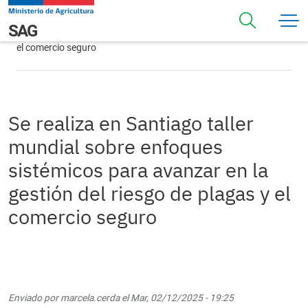
Pasar al contenido principal
Se realiza en Santiago taller mundial sobre enfoques
Navegación principal
SAG
sistémicos para avanzar en la gestión del riesgo de plagas y
el comercio seguro
Se realiza en Santiago taller
mundial sobre enfoques
sistémicos para avanzar en la
gestión del riesgo de plagas y el
comercio seguro
Enviado por
marcela.cerda
el
Mar, 02/12/2025 - 19:25