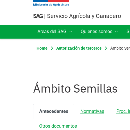
Pasar al contenido principal
SAG
| Servicio Agrícola y Ganadero
Áreas del SAG
Quienes somos
S
Navegación principal
Home
Autorización de terceros
Ámbito Sem
Ámbito Semillas
Antecedentes
Normativas
Proc. 
Otros documentos