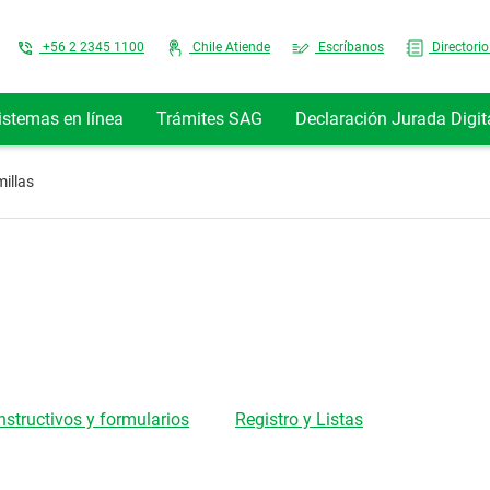
Top Menu
+56 2 2345 1100
Chile Atiende
Escríbanos
Directorio
istemas en línea
Trámites SAG
Declaración Jurada Digit
illas
Instructivos y formularios
Registro y Listas