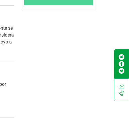
ente se
nsidera
poyo a
 por