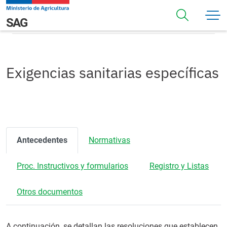
Pasar al contenido principal
Exigencias sanitarias específicas
Navegación principal
SAG
Exigencias sanitarias específicas
Antecedentes
Normativas
Proc. Instructivos y formularios
Registro y Listas
Otros documentos
A continuación, se detallan las resoluciones que establecen