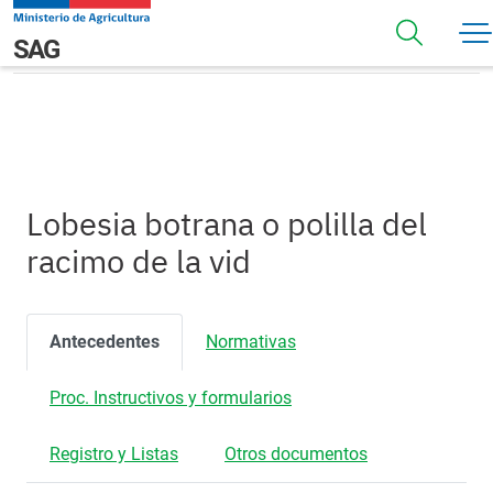
Pasar al contenido principal
Lobesia botrana o polilla del racimo de la vid
Navegación principal
SAG
Lobesia botrana o polilla del
racimo de la vid
Antecedentes
Normativas
Proc. Instructivos y formularios
Registro y Listas
Otros documentos