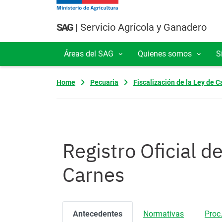
Pasar al contenido principal
SAG
| Servicio Agrícola y Ganadero
Áreas del SAG
Quienes somos
S
Navegación principal
Home
Pecuaria
Fiscalización de la Ley de C
Registro Oficial d
Carnes
Antecedentes
Normativas
Proc.