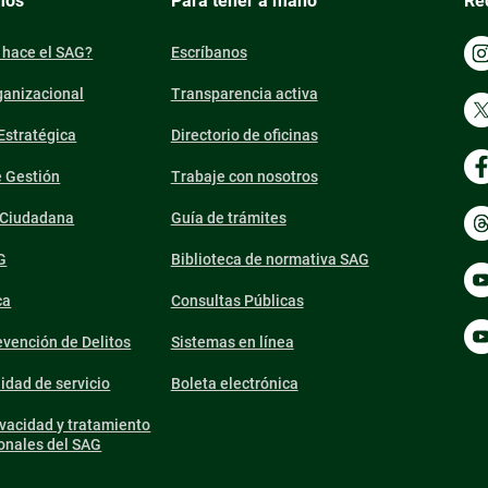
mos
Para tener a mano
Re
 hace el SAG?
Escríbanos
ganizacional
Transparencia activa
 Estratégica
Directorio de oficinas
e Gestión
Trabaje con nosotros
n Ciudadana
Guía de trámites
G
Biblioteca de normativa SAG
ca
Consultas Públicas
vención de Delitos
Sistemas en línea
lidad de servicio
Boleta electrónica
ivacidad y tratamiento
onales del SAG