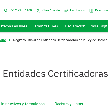
Top Menu
+56 2 2345 1100
Chile Atiende
Escríbanos
Directorio
istemas en línea
Trámites SAG
Declaración Jurada Digit
arne
Registro Oficial de Entidades Certificadoras de la Ley de Carnes
e Entidades Certificadoras
 Instructivos y formularios
Registro y Listas