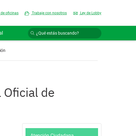
 de oficinas
Trabaje con nosotros
Ley de Lobby
al
ión
 Oficial de
Atención Ciudadana