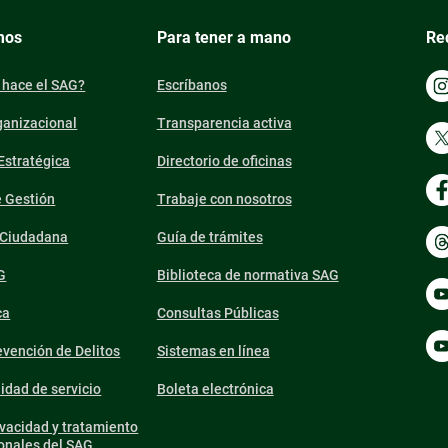
mos
Para tener a mano
Re
 hace el SAG?
Escríbanos
ganizacional
Transparencia activa
 Estratégica
Directorio de oficinas
e Gestión
Trabaje con nosotros
n Ciudadana
Guía de trámites
G
Biblioteca de normativa SAG
ca
Consultas Públicas
vención de Delitos
Sistemas en línea
lidad de servicio
Boleta electrónica
ivacidad y tratamiento
onales del SAG