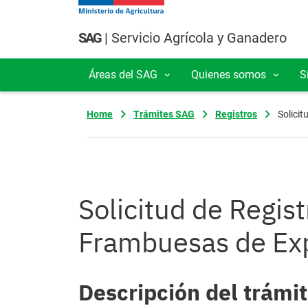
Pasar al contenido principal
SAG
| Servicio Agrícola y Ganadero
Áreas del SAG
Quienes somos
S
Navegación principal
Home
Trámites SAG
Registros
Solici
Solicitud de Regist
Frambuesas de Ex
Descripción del trámi