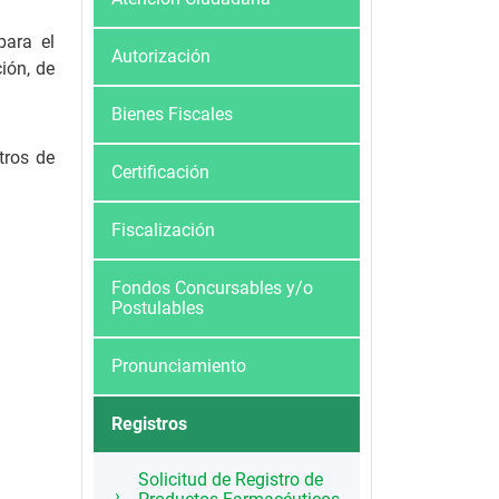
para el
Autorización
ión, de
Bienes Fiscales
tros de
Certificación
Fiscalización
Fondos Concursables y/o
Postulables
Pronunciamiento
Registros
Solicitud de Registro de