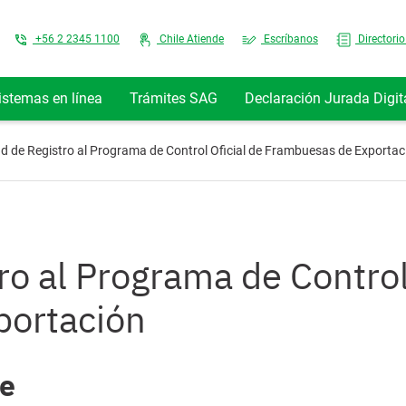
Top Menu
+56 2 2345 1100
Chile Atiende
Escríbanos
Directorio
istemas en línea
Trámites SAG
Declaración Jurada Digit
tud de Registro al Programa de Control Oficial de Frambuesas de Exportac
ro al Programa de Control
portación
te