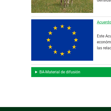
densida
Acuerdo
Este Acu
económi
las rela
BA-Material de difusión