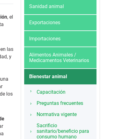
Sanidad animal
ción
, el
Exportaciones
ta
Importaciones
 en las
Alimentos Animales /
dad, y
Medicamentos Veterinarios
Bienestar animal
 una
ar
Capacitación
de los
Preguntas frecuentes
Normativa vigente
de
Sacrificio
ar
sanitario/beneficio para
ha
consumo humano