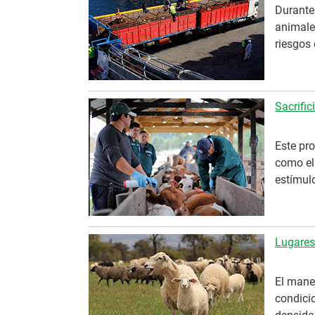
Durante 
animales
riesgos
Sacrifi
Este pr
como el
estímul
Lugares
El mane
condicio