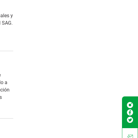
ales y
l SAG.
e
do a
cción
s