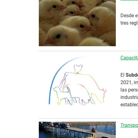
Desde e
tres re
Capacit
El
Subde
2021, i
las per
industri
establec
Transpo