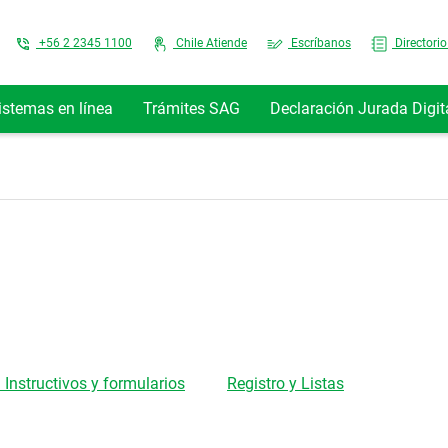
Top Menu
+56 2 2345 1100
Chile Atiende
Escríbanos
Directorio
istemas en línea
Trámites SAG
Declaración Jurada Digit
 Instructivos y formularios
Registro y Listas