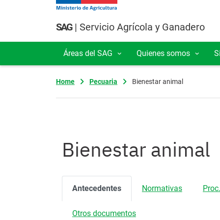
Pasar al contenido principal
SAG
| Servicio Agrícola y Ganadero
Áreas del SAG
Quienes somos
S
Navegación principal
Home
Pecuaria
Bienestar animal
Bienestar animal
Antecedentes
Normativas
Proc.
Otros documentos