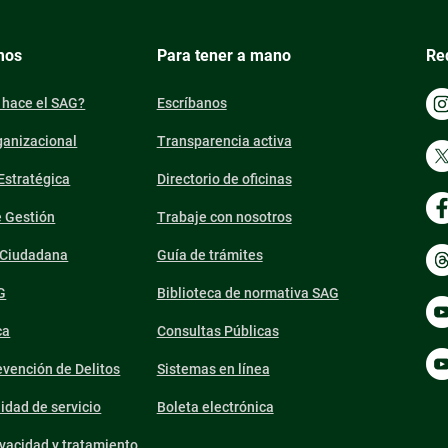
mos
Para tener a mano
Re
 hace el SAG?
Escríbanos
ganizacional
Transparencia activa
 Estratégica
Directorio de oficinas
e Gestión
Trabaje con nosotros
n Ciudadana
Guía de trámites
G
Biblioteca de normativa SAG
ca
Consultas Públicas
vención de Delitos
Sistemas en línea
lidad de servicio
Boleta electrónica
ivacidad y tratamiento