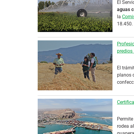
El Serv
aguas c
la
Comis
18.450.
Profesi
predios 
El trámi
planos d
confecc
Certifi
Permite 
rodea a
guanera