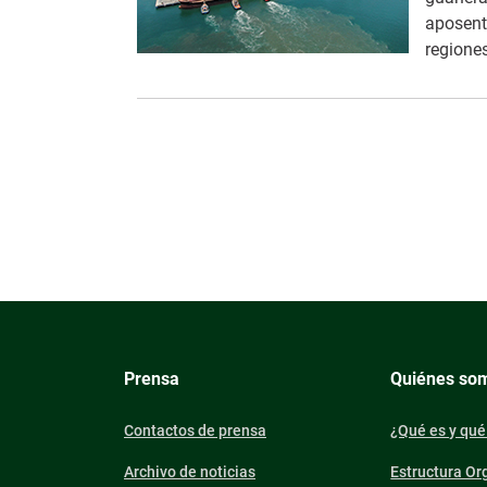
aposenta
regione
Prensa
Quiénes so
Contactos de prensa
¿Qué es y qué
Archivo de noticias
Estructura Or