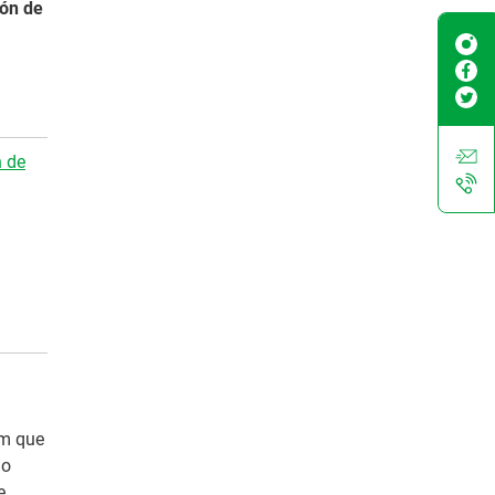
ión de
n de
km que
 o
e