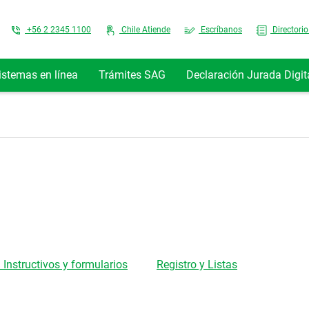
Top Menu
+56 2 2345 1100
Chile Atiende
Escríbanos
Directorio
istemas en línea
Trámites SAG
Declaración Jurada Digit
 Instructivos y formularios
Registro y Listas