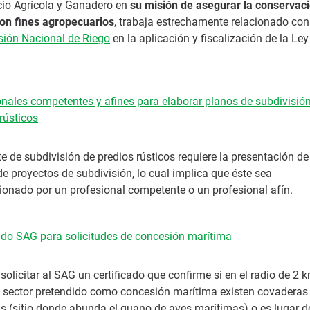
icio Agrícola y Ganadero en
su misión de asegurar la conservac
on fines agropecuarios
, trabaja estrechamente relacionado con
ión Nacional de Riego
en la aplicación y fiscalización de la Ley
onales competentes y afines para elaborar planos de subdivisió
rústicos
te de subdivisión de predios rústicos requiere la presentación de
e proyectos de subdivisión, lo cual implica que éste sea
ionado por un profesional competente o un profesional afín.
cado SAG para solicitudes de concesión marítima
solicitar al SAG un certificado que confirme si en el radio de 2 
l sector pretendido como concesión marítima existen covaderas
s (sitio donde abunda el guano de aves marítimas) o es lugar d