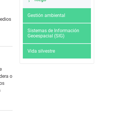
Gestión ambiental
redios
Sistemas de Información
Geoespacial (SIG)
Vida silvestre
e
adera o
los
n