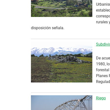
Urbanis
establec
corresp
rurales 
disposición señala.
Subdivis
De acuer
1980, lo
forestal
Planes 
Regulad
Riego