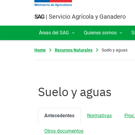
Pasar al contenido principal
SAG
| Servicio Agrícola y Ganadero
Áreas del SAG
Quienes somos
S
Navegación principal
Home
Recursos Naturales
Suelo y aguas
Suelo y aguas
Antecedentes
Normativas
Proc.
Otros documentos