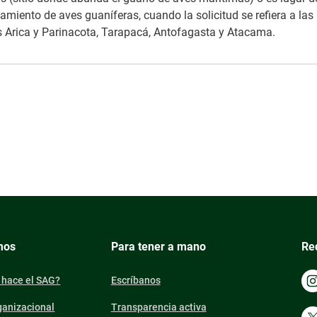
miento de aves guaníferas, cuando la solicitud se refiera a las
s Arica y Parinacota, Tarapacá, Antofagasta y Atacama.
mos
Para tener a mano
Re
 hace el SAG?
Escríbanos
ganizacional
Transparencia activa