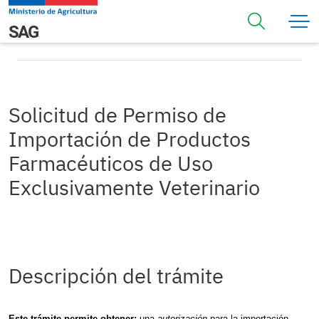
Pasar al contenido principal
Solicitud de Permiso de Importación de Productos
Navegación principal
SAG
Farmacéuticos de Uso Exclusivamente Veterinario
Solicitud de Permiso de
Importación de Productos
Farmacéuticos de Uso
Exclusivamente Veterinario
Descripción del trámite
Este trámite permite obtener:
una
autorización
para la importación