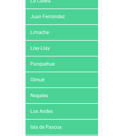
La Calera
Juan Fernández
Limache
Llay-Llay
Panquehue
Olmué
Nogales
Los Andes
Isla de Pascua