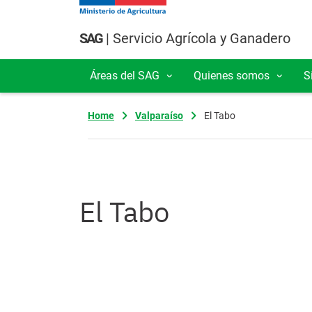
Pasar al contenido principal
SAG
| Servicio Agrícola y Ganadero
Áreas del SAG
Quienes somos
S
Navegación principal
Home
Valparaíso
El Tabo
El Tabo