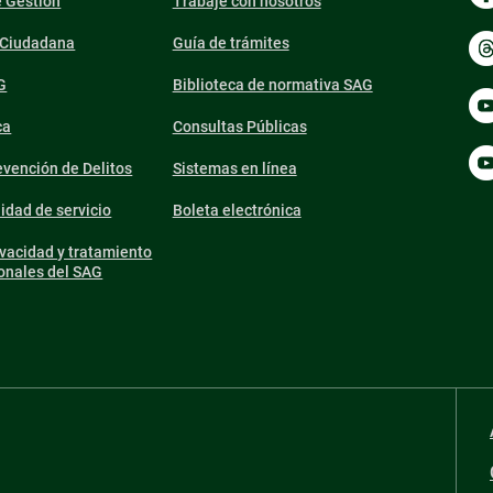
e Gestión
Trabaje con nosotros
n Ciudadana
Guía de trámites
G
Biblioteca de normativa SAG
ca
Consultas Públicas
vención de Delitos
Sistemas en línea
lidad de servicio
Boleta electrónica
ivacidad y tratamiento
onales del SAG