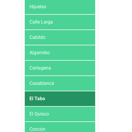
Hijuelas
Calle Larga
Cabildo
Algarrobo
Cartagena
Casablanca
El Tabo
El Quisco
Concón