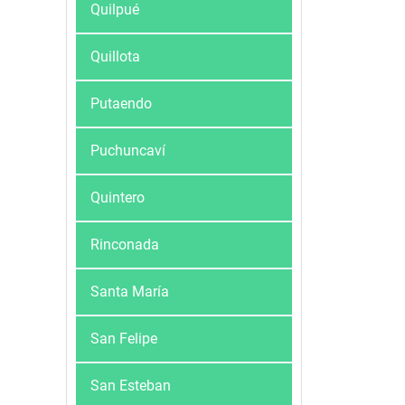
Quilpué
Quillota
Putaendo
Puchuncaví
Quintero
Rinconada
Santa María
San Felipe
San Esteban