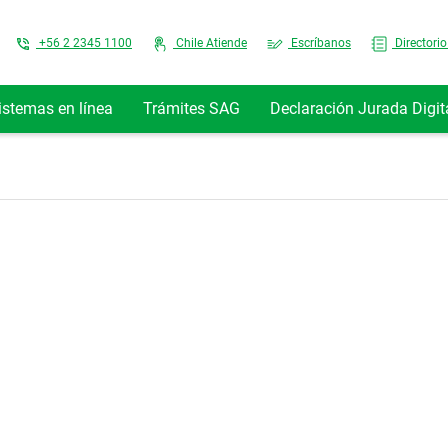
Top Menu
+56 2 2345 1100
Chile Atiende
Escríbanos
Directorio
istemas en línea
Trámites SAG
Declaración Jurada Digit