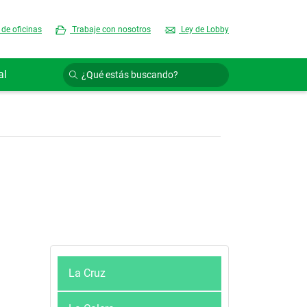
 de oficinas
Trabaje con nosotros
Ley de Lobby
al
La Cruz