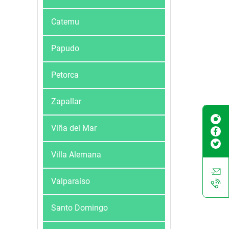
Catemu
Papudo
Petorca
Zapallar
Viña del Mar
Villa Alemana
Valparaíso
Santo Domingo