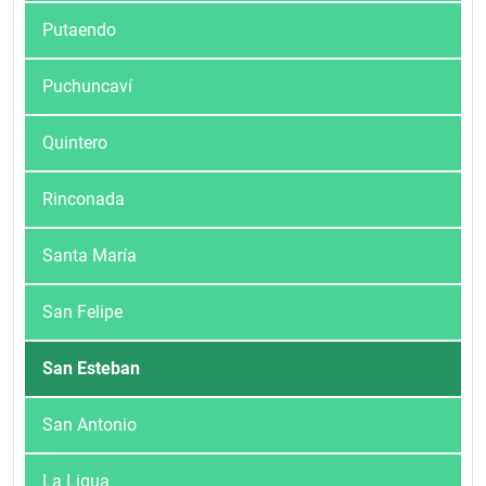
Putaendo
Puchuncaví
Quintero
Rinconada
Santa María
San Felipe
San Esteban
San Antonio
La Ligua