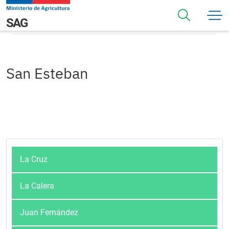
Pasar al contenido principal
San Esteban
Navegación principal
SAG
San Esteban
La Cruz
La Calera
Juan Fernández