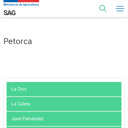
Pasar al contenido principal
Petorca
Navegación principal
SAG
Petorca
La Cruz
La Calera
Juan Fernández