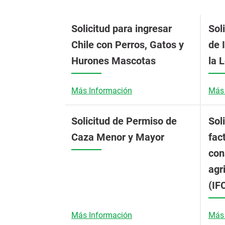
Solicitud para ingresar
Sol
Chile con Perros, Gatos y
de 
Hurones Mascotas
la 
Más Información
Más 
Solicitud de Permiso de
Sol
Caza Menor y Mayor
fac
con
agr
(IF
Más Información
Más 