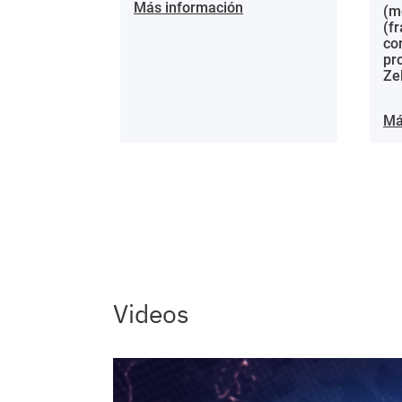
Más información
(m
(f
co
pr
Ze
Má
Videos
Video file