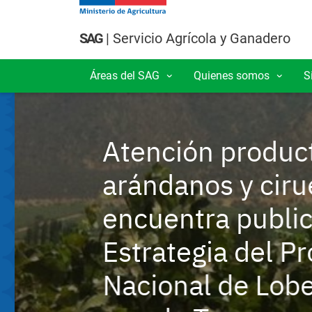
Pasar al contenido principal
SAG
| Servicio Agrícola y Ganadero
Áreas del SAG
Quienes somos
S
Navegación principal
Atención producto
arándanos y cirue
encuentra publica
Estrategia del Pr
Nacional de Lobes
Semillas
Neg