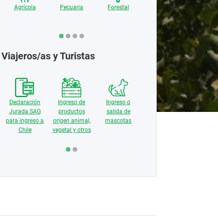
Agrícola
Pecuaria
Forestal
Recursos
Naturales
Viajeros/as y Turistas
Controles
fronterizos y
Declaración
Ingreso de
Ingreso o
Declara
medios de
Jurada SAG
productos
salida de
Jurada 
transporte
para ingreso a
origen animal,
mascotas
para ingr
Chile
vegetal y otros
Chil