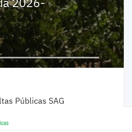
a 2026-
Frontera
Laboratorios
de terceros
Comerciales
ontroles
Controles
onterizos y
fronterizos y
Declaración
Ingreso de
Ingreso o
edios de
medios de
Jurada SAG
productos
salida de
ransporte
transporte
para ingreso a
origen animal,
mascotas
Chile
vegetal y otros
ltas Públicas SAG
icas