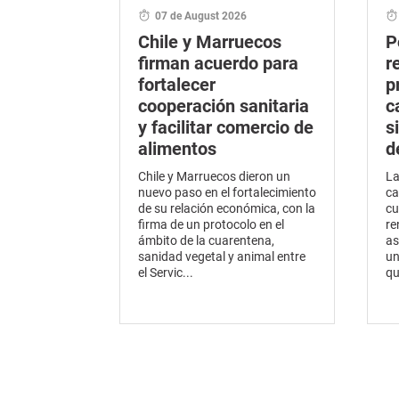
07 de August 2026
Chile y Marruecos
P
firman acuerdo para
r
fortalecer
p
cooperación sanitaria
c
y facilitar comercio de
s
alimentos
d
Chile y Marruecos dieron un
La
nuevo paso en el fortalecimiento
ca
de su relación económica, con la
cu
firma de un protocolo en el
re
ámbito de la cuarentena,
as
sanidad vegetal y animal entre
un
el Servic...
qu