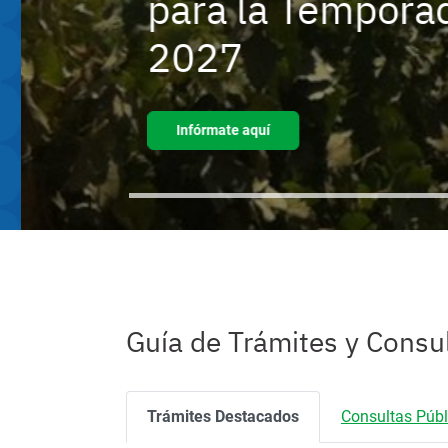
para la Temporad
2027
Infórmate aquí
C
fr
Ingreso o
m
salida de
t
mascotas
Guía de Trámites y Consu
Trámites Destacados
Consultas Públ